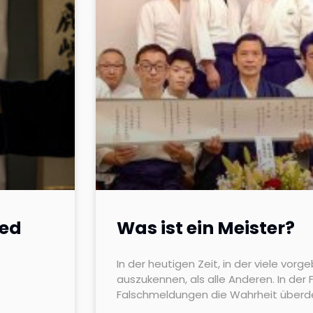
ied
Was ist ein Meister?
In der heutigen Zeit, in der viele vorg
auszukennen, als alle Anderen. In der
Falschmeldungen die Wahrheit überde