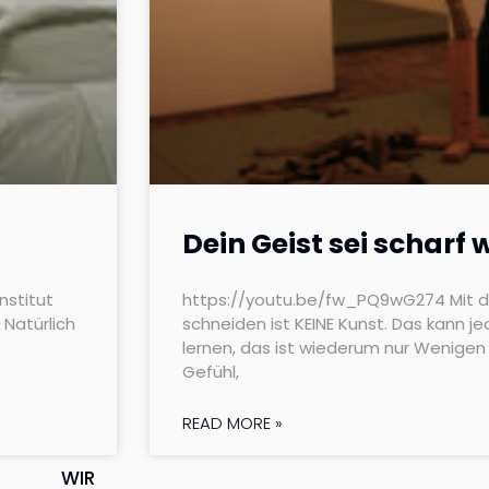
Dein Geist sei scharf 
nstitut
https://youtu.be/fw_PQ9wG274 Mit 
 Natürlich
schneiden ist KEINE Kunst. Das kann j
lernen, das ist wiederum nur Wenigen 
Gefühl,
READ MORE »
WIR