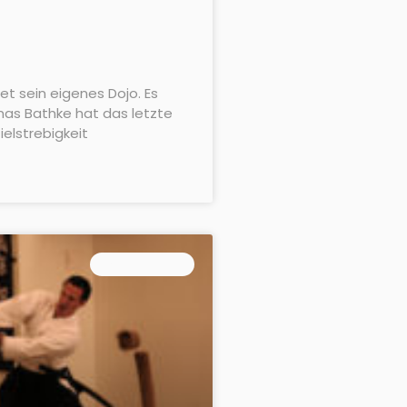
net sein eigenes Dojo. Es
omas Bathke hat das letzte
elstrebigkeit
MARTIAL ART