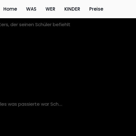
Home
WAS
WER
KINDER
Preise
rs, der seinen Schüler befiehlt
lles was passierte war Sch….