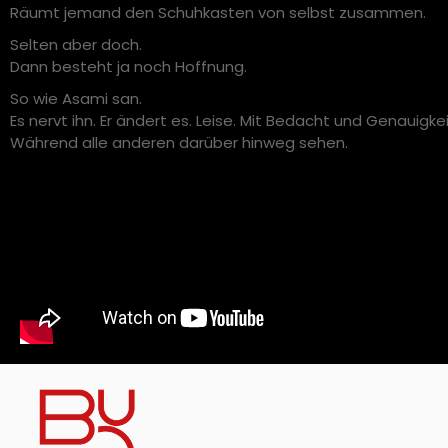
Räumt jemand den Schuhkasten von selbst zusammen.
Selten aber doch.
Dann besteht ja noch Hoffnung.
So wie Asami san.
Es nervt ihn. Er ändert es. Leise. Mit Bedacht und Genauigkei
Während alle anderen darüber hinweg sehen.