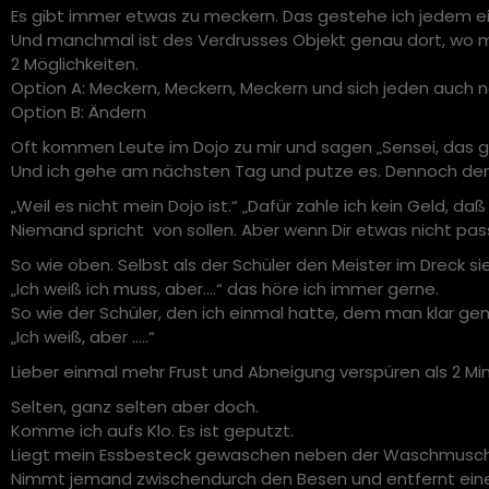
Es gibt immer etwas zu meckern. Das gestehe ich jedem ei
Und manchmal ist des Verdrusses Objekt genau dort, wo m
2 Möglichkeiten.
Option A: Meckern, Meckern, Meckern und sich jeden auch 
Option B: Ändern
Oft kommen Leute im Dojo zu mir und sagen „Sensei, das 
Und ich gehe am nächsten Tag und putze es. Dennoch denke
„Weil es nicht mein Dojo ist.“ „Dafür zahle ich kein Geld, d
Niemand spricht von sollen. Aber wenn Dir etwas nicht pas
So wie oben. Selbst als der Schüler den Meister im Dreck si
„Ich weiß ich muss, aber….“ das höre ich immer gerne.
So wie der Schüler, den ich einmal hatte, dem man klar ge
„Ich weiß, aber …..“
Lieber einmal mehr Frust und Abneigung verspüren als 2 Min
Selten, ganz selten aber doch.
Komme ich aufs Klo. Es ist geputzt.
Liegt mein Essbesteck gewaschen neben der Waschmusch
Nimmt jemand zwischendurch den Besen und entfernt eine