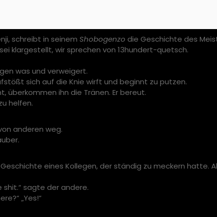
ji, schreibt in seinem
Shobogenzo
die Geschichte des Meiste
sei klargestellt, wir sprechen von 13hundert-quetsch.
gen was und verweigert.
stößt sich auf die Knie wirft und beginnt zu putzen.
t, überkommen ihn die Tränen. Er bereut.
u helfen.
 von anderen weg.
auber.
e Geschichte eines Kollegen, der ständig zu meckern hatte. A
e shit.“ sagte der andere.
ere?“ „Yes!“