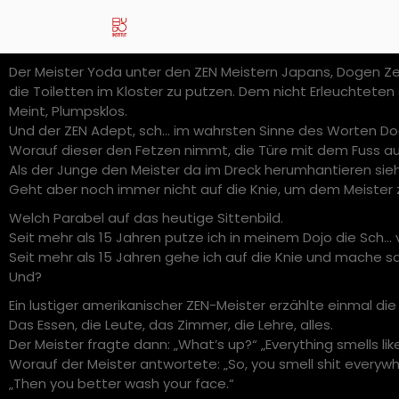
Der Meister Yoda unter den ZEN Meistern Japans, Dogen Zen
die Toiletten im Kloster zu putzen. Dem nicht Erleuchteten 
Meint, Plumpsklos.
Und der ZEN Adept, sch… im wahrsten Sinne des Worten Do
Worauf dieser den Fetzen nimmt, die Türe mit dem Fuss auf
Als der Junge den Meister da im Dreck herumhantieren sieh
Geht aber noch immer nicht auf die Knie, um dem Meister z
Welch Parabel auf das heutige Sittenbild.
Seit mehr als 15 Jahren putze ich in meinem Dojo die Sch…
Seit mehr als 15 Jahren gehe ich auf die Knie und mache s
Und?
Ein lustiger amerikanischer ZEN-Meister erzählte einmal di
Das Essen, die Leute, das Zimmer, die Lehre, alles.
Der Meister fragte dann: „What’s up?“ „Everything smells lik
Worauf der Meister antwortete: „So, you smell shit everywh
„Then you better wash your face.“