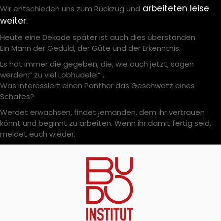
arbeiteten leise
Wir entschieden uns zum Rückzug und
weiter.
Heute eine Dekade später ist auch dies überstanden.
Ein Mann der Geduld, der Güte und der Erkenntnis.
Es hat immer die gegeben, die, wie auch jetzt, sagen
werden:“ zu viel Lobhudelei“ ,
Was interessiert einen Panther das Geschwätz eines
Schafes?
Werdet erwachsen, findet jemanden, dem ihr vertrauen
könnt und beginnt zu arbeiten. Wenn ihr damit fertig seid,
meldet euch wieder.